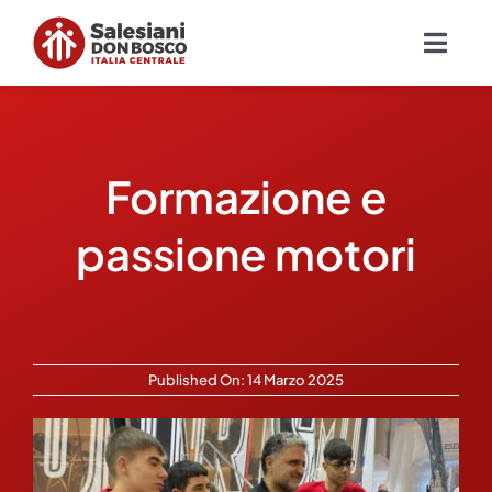
Salta
al
Togg
contenuto
Navig
Chi siamo
Formazione e
Missione
passione motori
Ambiti
Ambienti educativi e servizi
Published On: 14 Marzo 2025
Blog
Contatti