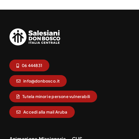
06 444831
info@donbosco.it
Tutela minori e persone vulnerabili
Accedi alla mail Aruba
Animazione Missionaria
CUS