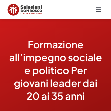
Salta
al
Togg
contenuto
Navig
Chi siamo
Formazione
Missione
all’impegno sociale
Ambiti
e politico Per
Ambienti educativi e servizi
giovani leader dai
Blog
20 ai 35 anni
Contatti