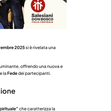
vembre 2025
si è rivelata una
lluminante, offrendo una nuova e
e la
Fede
dei partecipanti.
gione
irituale”
che caratterizza la