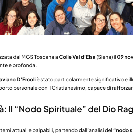
zzata dal MGS Toscana a
Colle Val d’Elsa
(Siena) il
09 no
nte e profonda.
aviano D’Ercoli
è stato particolarmente significativo e i
porto personale con il Cristianesimo, capace di rafforzar
tà: Il “Nodo Spirituale” del Dio Ra
mi attuali e palpabili, partendo dall’analisi del
“nodo sp