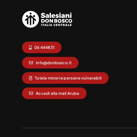
06 444831
info@donbosco.it
Tutela minori e persone vulnerabili
Accedi alla mail Aruba