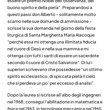
essere un premio Nobel dell'osservanza, del
buono spirito e della pietà”. Preparandosi a
questi passi don Alberto – solitamente molto
scarno nelle sue domande di ammissione –
scrisse la sua domanda nel giorno della festa
liturgica di Santa Margherita Maria Alacoque
“perché essa mi ottenga una illimitata fiducia
nel cuore di Gesù e nella sua mamma e mi
ottenga con tutti i santi di essere un sacerdote
secondo il cuore di Cristo Salvatore”. Di lui i
superiori scrivevano che possedesse “un ottimo
spirito ecclesiastico, di spiccata pietà il cielo
che si perdeva un po’ per eccesso di analisi”.
Dopo la laurea si iscrisse all'albo degli ingegneri
nel 1968; conseguì l'abilitazione in matematica e
fisica nel 1963, in tecnologia meccanica nel 1965,