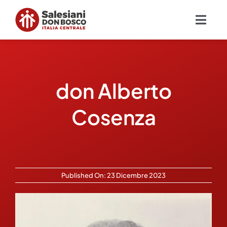
Salta
al
Togg
contenuto
Navig
Chi siamo
don Alberto
Missione
Cosenza
Ambiti
Ambienti educativi e servizi
Published On: 23 Dicembre 2023
Blog
Contatti