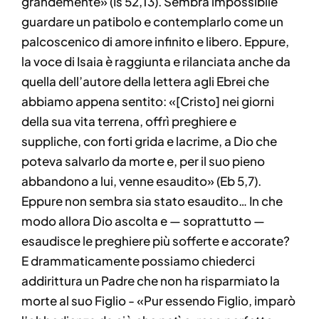
grandemente» (Is 52,13). Sembra impossibile
guardare un patibolo e contemplarlo come un
palcoscenico di amore infinito e libero. Eppure,
la voce di Isaia è raggiunta e rilanciata anche da
quella dell’autore della lettera agli Ebrei che
abbiamo appena sentito: «[Cristo] nei giorni
della sua vita terrena, offrì preghiere e
suppliche, con forti grida e lacrime, a Dio che
poteva salvarlo da morte e, per il suo pieno
abbandono a lui, venne esaudito» (Eb 5,7).
Eppure non sembra sia stato esaudito… In che
modo allora Dio ascolta e — soprattutto —
esaudisce le preghiere più sofferte e accorate?
E drammaticamente possiamo chiederci
addirittura un Padre che non ha risparmiato la
morte al suo Figlio - «Pur essendo Figlio, imparò