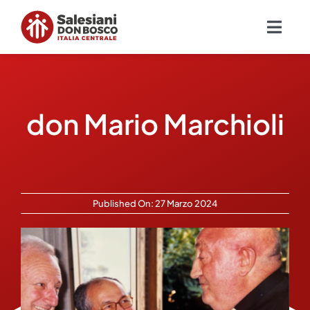
Salta
al
Togg
contenuto
Navig
Chi siamo
don Mario Marchioli
Missione
Ambiti
Ambienti educativi e servizi
Published On: 27 Marzo 2024
Blog
Contatti