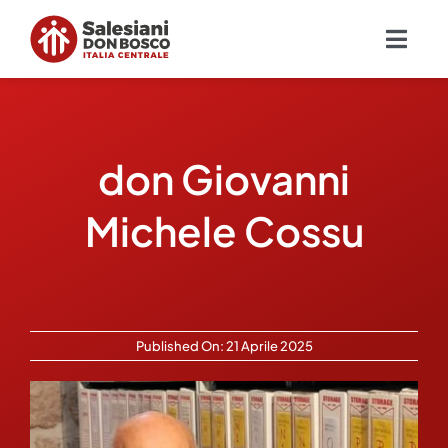
Salta
al
Togg
contenuto
Navig
Chi siamo
don Giovanni
Missione
Michele Cossu
Ambiti
Ambienti educativi e servizi
Published On: 21 Aprile 2025
Blog
Contatti