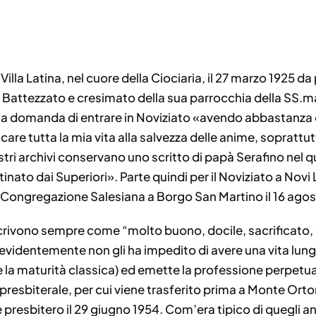
a Villa Latina, nel cuore della Ciociaria, il 27 marzo 1925
la. Battezzato e cresimato della sua parrocchia della SS.
ni fa domanda di entrare in Noviziato «avendo abbastanza 
care tutta la mia vita alla salvezza delle anime, soprattu
ostri archivi conservano uno scritto di papà Serafino nel qua
tinato dai Superiori». Parte quindi per il Noviziato a Novi
a Congregazione Salesiana a Borgo San Martino il 16 ago
scrivono sempre come “molto buono, docile, sacrificato, d
evidentemente non gli ha impedito di avere una vita lunga.
a maturità classica) ed emette la professione perpetua a 
 presbiterale, per cui viene trasferito prima a Monte Orton
presbitero il 29 giugno 1954. Com’era tipico di quegli anni