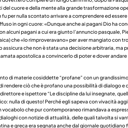
nti del cuore e della mente alla grande trasformazione ope
 fu per nulla scontato arrivare a comprendere ed essere 
effuso in ogni cuore: «Dunque anche ai pagani Dio ha co
on alcuni pagani a cui era giunto l’annuncio pasquale, Pi
iudaica) che «lo rimproveravano» per aver mangiato con tro
olo assicura che non è stata una decisione arbitraria, m
chiamata apostolica a convincerlo di poter e dover andare
mento di materie cosiddette “profane” con un grandissimo
i rendere ciò che è profano una possibilità di dialogo e 
irettore e ispettore “Le discipline da lui insegnate, quell
co: nulla di questo! Perché egli sapeva con vivacità agg
a un vocabolo che pur contemporaneo rimandava a espressi
loghi con notizie di attualità, delle quali talvolta si van
latina e greca era segnata anche dal giornale quotidiano fi