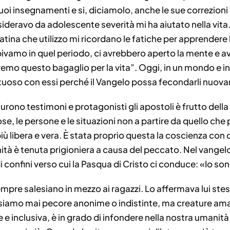
uoi insegnamenti e si, diciamolo, anche le sue correzioni 
ravo da adolescente severità mi ha aiutato nella vita. Ne
a latina che utilizzo mi ricordano le fatiche per apprender
mo in quel periodo, ci avrebbero aperto la mente e av
eremo questo bagaglio per la vita”. Oggi, in un mondo e in
ttuoso con essi perché il Vangelo possa fecondarli nuovam
 furono testimoni e protagonisti gli apostoli è frutto del
cose, le persone e le situazioni non a partire da quello 
sia più libera e vera. È stata proprio questa la coscienza c
manità è tenuta prigioniera a causa del peccato. Nel vangel
 confini verso cui la Pasqua di Cristo ci conduce: «Io son
mpre salesiano in mezzo ai ragazzi. Lo affermava lui stess
on siamo mai pecore anonime o indistinte, ma creature 
 inclusiva, è in grado di infondere nella nostra umanità