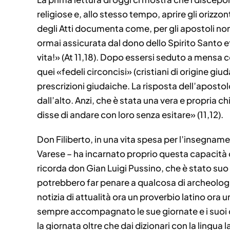
religiose e, allo stesso tempo, aprire gli orizzo
degli Atti documenta come, per gli apostoli non
ormai assicurata dal dono dello Spirito Santo 
vita!» (At 11,18). Dopo essersi seduto a mensa c
quei «fedeli circoncisi» (cristiani di origine g
prescrizioni giudaiche. La risposta dell’apost
dall’alto. Anzi, che è stata una vera e propria 
disse di andare con loro senza esitare» (11,12).
Don Filiberto, in una vita spesa per l’insegna
Varese – ha incarnato proprio questa capacità d
ricorda don Gian Luigi Pussino, che è stato suo d
potrebbero far penare a qualcosa di archeologi
notizia di attualità ora un proverbio latino or
sempre accompagnato le sue giornate e i suoi dia
la giornata oltre che dai dizionari con la lingua 