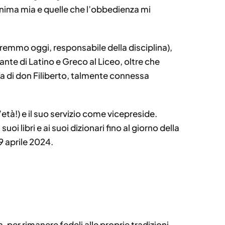
’anima mia e quelle che l’obbedienza mi
.
remmo oggi, responsabile della disciplina),
nte di Latino e Greco al Liceo, oltre che
la di don Filiberto, talmente connessa
tà!) e il suo servizio come vicepreside.
oi libri e ai suoi dizionari fino al giorno della
9 aprile 2024.
per rimanere fedeli alle proprie tradizioni