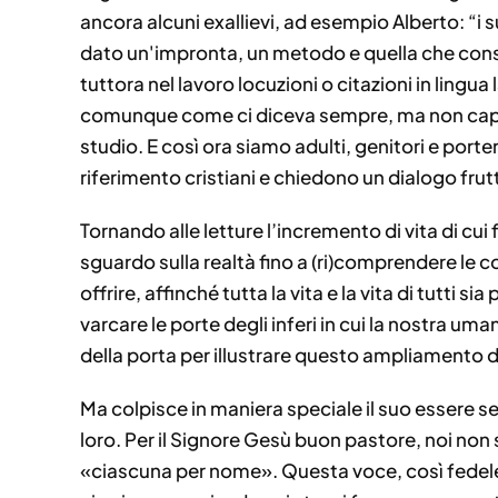
ancora alcuni exallievi, ad esempio Alberto: “i s
dato un'impronta, un metodo e quella che conside
tuttora nel lavoro locuzioni o citazioni in lingu
comunque come ci diceva sempre, ma non capiva
studio. E così ora siamo adulti, genitori e port
riferimento cristiani e chiedono un dialogo fru
Tornando alle letture l’incremento di vita di cui
sguardo sulla realtà fino a (ri)comprendere le 
offrire, affinché tutta la vita e la vita di tutti 
varcare le porte degli inferi in cui la nostra u
della porta per illustrare questo ampliamento di
Ma colpisce in maniera speciale il suo essere se
loro. Per il Signore Gesù buon pastore, noi n
«ciascuna per nome». Questa voce, così fedele e