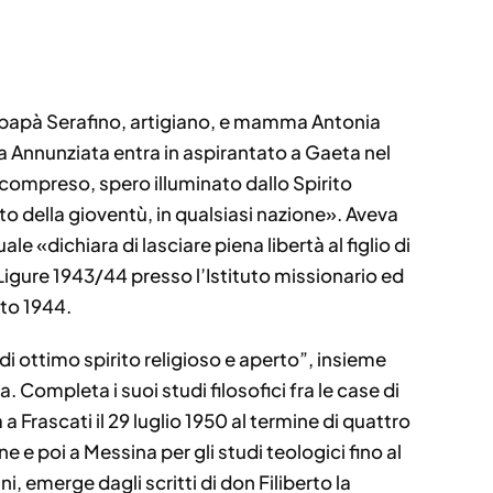
 da papà Serafino, artigiano, e mamma Antonia
ma Annunziata entra in aspirantato a Gaeta nel
compreso, spero illuminato dallo Spirito
tto della gioventù, in qualsiasi nazione». Aveva
le «dichiara di lasciare piena libertà al figlio di
 Ligure 1943/44 presso l’Istituto missionario ed
sto 1944.
i ottimo spirito religioso e aperto”, insieme
 Completa i suoi studi filosofici fra le case di
Frascati il 29 luglio 1950 al termine di quattro
e e poi a Messina per gli studi teologici fino al
, emerge dagli scritti di don Filiberto la