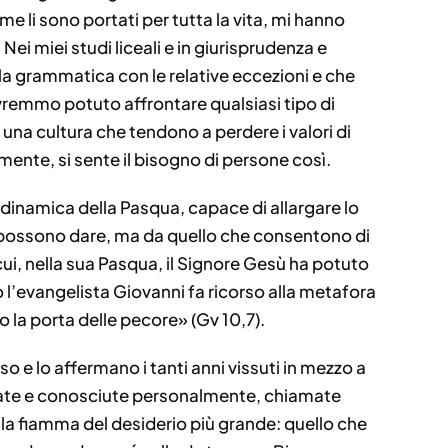
me li sono portati per tutta la vita, mi hanno
i miei studi liceali e in giurisprudenza e
e la grammatica con le relative eccezioni e che
remmo potuto affrontare qualsiasi tipo di
 una cultura che tendono a perdere i valori di
ente, si sente il bisogno di persone così.
la dinamica della Pasqua, capace di allargare lo
che possono dare, ma da quello che consentono di
on cui, nella sua Pasqua, il Signore Gesù ha potuto
o l’evangelista Giovanni fa ricorso alla metafora
o la porta delle pecore» (Gv 10,7).
o e lo affermano i tanti anni vissuti in mezzo a
amate e conosciute personalmente, chiamate
 la fiamma del desiderio più grande: quello che