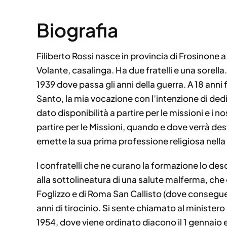
Biografia
Filiberto Rossi nasce in provincia di Frosinone 
Volante, casalinga. Ha due fratelli e una sorel
1939 dove passa gli anni della guerra. A 18 an
Santo, la mia vocazione con l’intenzione di dedi
dato disponibilità a partire per le missioni e i n
partire per le Missioni, quando e dove verrà des
emette la sua prima professione religiosa nell
I confratelli che ne curano la formazione lo de
alla sottolineatura di una salute malferma, che 
Foglizzo e di Roma San Callisto (dove consegue l
anni di tirocinio. Si sente chiamato al ministero
1954, dove viene ordinato diacono il 1 gennaio e 