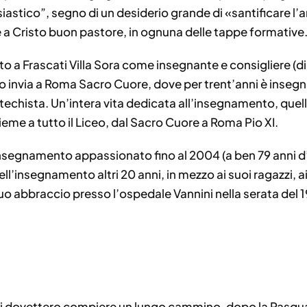
siastico”, segno di un desiderio grande di «santificare l
e a Cristo buon pastore, in ognuna delle tappe formative
 a Frascati Villa Sora come insegnante e consigliere (di
o invia a Roma Sacro Cuore, dove per trent’anni è insegna
techista. Un’intera vita dedicata all’insegnamento, quel
ieme a tutto il Liceo, dal Sacro Cuore a Roma Pio XI.
insegnamento appassionato fino al 2004 (a ben 79 anni d’e
l’insegnamento altri 20 anni, in mezzo ai suoi ragazzi, ai su
suo abbraccio presso l’ospedale Vannini nella serata del 1
oli dovettero compiere un lungo cammino, dopo la Pasqua, 