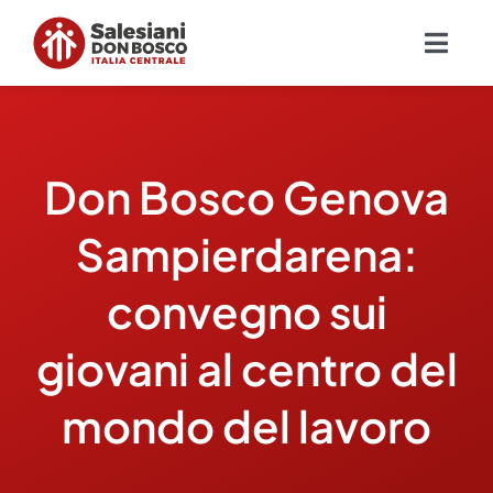
Salta
al
Togg
contenuto
Navig
Chi siamo
Don Bosco Genova
Missione
Sampierdarena:
Ambiti
convegno sui
Ambienti educativi e servizi
giovani al centro del
Blog
mondo del lavoro
Contatti