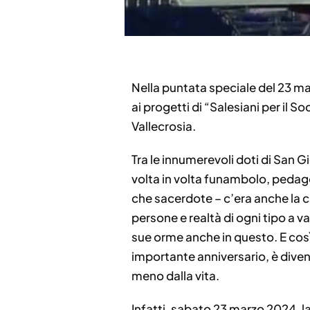
Nella puntata speciale del 23 ma
ai progetti di “Salesiani per il S
Vallecrosia.
Tra le innumerevoli doti di San G
volta in volta funambolo, pedag
che sacerdote – c’era anche la c
persone e realtà di ogni tipo a va
sue orme anche in questo. E cos
importante anniversario, è divent
meno dalla vita.
Infatti, sabato 23 marzo 2024, l