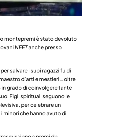
tero montepremi è stato devoluto
giovani
NEET
anche presso
r salvare i suoi ragazzi fu di
aestro d’arti e mestieri… oltre
 in grado di coinvolgere tante
uoi Figli spirituali seguono le
evisiva, per celebrare un
r i minori che hanno avuto di
 trasmissione a premi de