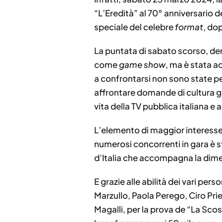
“L’Eredità” al 70° anniversario d
speciale del celebre
format
, do
La puntata di sabato scorso, den
come
game show
, ma è stata a
a confrontarsi non sono state p
affrontare domande di cultura ge
vita della TV pubblica italiana e 
L’elemento di maggior interesse,
numerosi concorrenti in gara è st
d’Italia che accompagna la dime
E grazie alle abilità dei vari per
Marzullo, Paola Perego, Ciro Pri
Magalli, per la prova de “La Scos