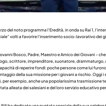
rzo del noto programma l’Eredità, in onda su Rai 1, l’in
ociale” volti a favorire l’inserimento socio-lavorativo dei 
iovanni Bosco, Padre, Maestro e Amico dei Giovani – che pe
ogo, scrittore, imprenditore, suonatore, drammaturgo, m
apacità di reperire fondi: poche persone come lui furono
ntaggio della sua missione per i giovani a rischio. Oggi i s
ì, per esempio, anche una popolarissima trasmissione tel
ata alleata dei salesiani e del loro servizio educativo pe
a RAI ha dedicato una puntata speciale della sua celebre