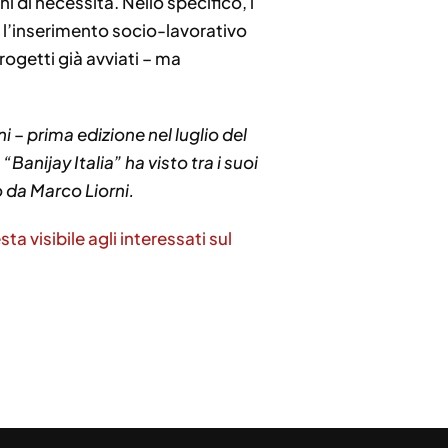
i di necessità. Nello specifico, i
re l’inserimento socio-lavorativo
ogetti già avviati – ma
 – prima edizione nel luglio del
nijay Italia” ha visto tra i suoi
o da Marco Liorni.
sta visibile agli interessati sul