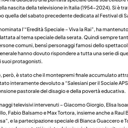
ella nascita della televisione in Italia (1954-2024). Si è 
po quella del sabato precedente dedicata al Festival di 
ominata l’“Eredità Speciale – Viva la Rai”, ha mantenuto 
dattata al tema speciale della serata. Quindi sempre tan
ersone comuni, bensì personaggi famosi dello spettacolo 
nerale hanno dovuto rispondere a tutta una serie di quesit
ai suoi protagonisti.
 però, è stato che il montepremi finale accumulato attra
ato interamente devoluto a “Salesiani per il Sociale APS” –
nsione pastorale del disagio e della povertà educativa.
sonaggi televisivi intervenuti – Giacomo Giorgio, Elisa Isoa
ello, Fabio Balsamo e Max Tortora, insieme anche a Raul 
sa”, e la partecipazione speciale di Bianca Guaccero e To