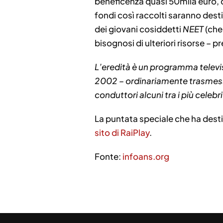
beneficenza quasi 50mila euro, ch
fondi così raccolti saranno destin
dei giovani cosiddetti
NEET
(che 
bisognosi di ulteriori risorse – p
L’eredità è un programma televisi
2002 – ordinariamente trasmesso 
conduttori alcuni tra i più celeb
La puntata speciale che ha desti
sito di RaiPlay
.
Fonte:
infoans.org