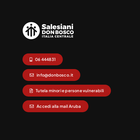
06 444831
info@donbosco.it
Tutela minori e persone vulnerabili
Accedi alla mail Aruba