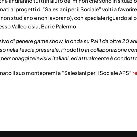
e andranno tutti in aiuto dei minori che sono in situazion
ati ai progetti di “Salesiani per il Sociale” volti a favori
non studiano e non lavorano), con speciale riguardo ai pr
resso Vallecrosia, Bari e Palermo.
vo di genere game show, in onda su Rai 1 da oltre 20 anni
nella fascia preserale. Prodotto in collaborazione con “Ba
ri personaggi televisivi italiani, ed attualmente è condott
nato il suo montepremi a “Salesiani per il Sociale APS”
re