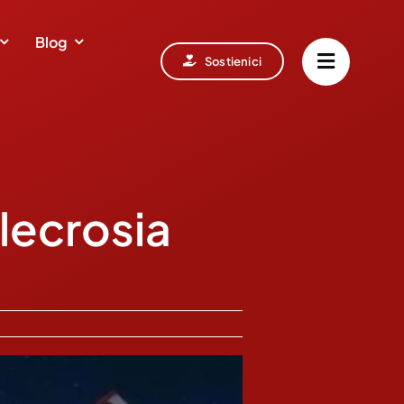
Blog
Sostienici
llecrosia