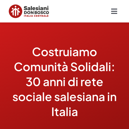
Salta
al
Togg
contenuto
Navig
Chi siamo
Costruiamo
Missione
Comunità Solidali:
Ambiti
30 anni di rete
Ambienti educativi e servizi
sociale salesiana in
Blog
Italia
Contatti