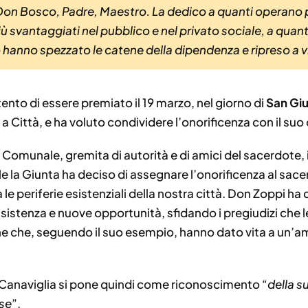
 Don Bosco, Padre, Maestro. La dedico a quanti operano pe
ù svantaggiati nel pubblico e nel privato sociale, a quant
 hanno spezzato le catene della dipendenza e ripreso a v
tento di essere premiato il 19 marzo, nel giorno di
San Gi
a Città, e ha voluto condividere l’onorificenza con il suo or
 Comunale, gremita di autorità e di amici del sacerdote, 
le la Giunta ha deciso di assegnare l’onorificenza al sacer
 le periferie esistenziali della nostra città. Don Zoppi ha
sistenza e nuove opportunità, sfidando i pregiudizi che le
ne che, seguendo il suo esempio, hanno dato vita a un’am
a Canaviglia si pone quindi come riconoscimento “
della s
se
”.