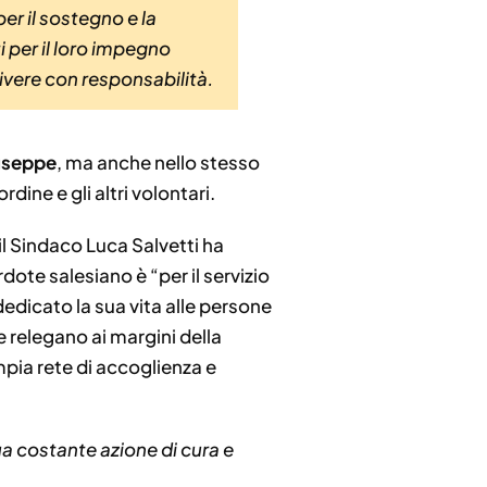
r il sostegno e la
i per il loro impegno
ivere con responsabilità.
useppe
, ma anche nello stesso
dine e gli altri volontari.
il Sindaco Luca Salvetti ha
dote salesiano è “per il servizio
 dedicato la sua vita alle persone
 relegano ai margini della
pia rete di accoglienza e
ua costante azione di cura e