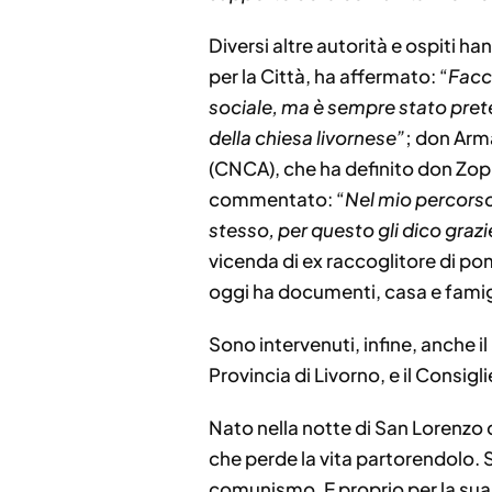
Diversi altre autorità e ospiti h
per la Città, ha affermato: “
Facci
sociale, ma è sempre stato prete
della chiesa livornese”
; don Arm
(CNCA), che ha definito don Zoppi
commentato: “
Nel mio percorso 
stesso, per questo gli dico grazi
vicenda di ex raccoglitore di po
oggi ha documenti, casa e famigl
Sono intervenuti, infine, anche 
Provincia di Livorno, e il Consig
Nato nella notte di San Lorenzo
che perde la vita partorendolo. S
comunismo. E proprio per la sua f