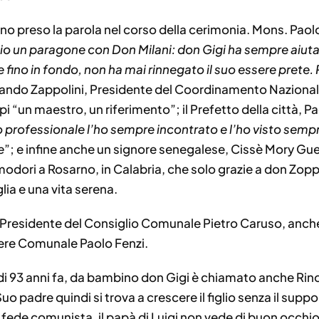
anno preso la parola nel corso della cerimonia. Mons. Paol
o un paragone con Don Milani: don Gigi ha sempre aiutat
 fino in fondo, non ha mai rinnegato il suo essere prete. 
ando Zappolini, Presidente del Coordinamento Naziona
 “un maestro, un riferimento”; il Prefetto della città, Pao
professionale l’ho sempre incontrato e l’ho visto sempre 
e
”; e infine anche un signore senegalese, Cissè Mory Gue
modori a Rosarno, in Calabria, che solo grazie a don Zopp
ia e una vita serena.
il Presidente del Consiglio Comunale Pietro Caruso, anch
liere Comunale Paolo Fenzi.
 di 93 anni fa, da bambino don Gigi è chiamato anche Rin
uo padre quindi si trova a crescere il figlio senza il supp
ede comunista, il papà di Luigi non vede di buon occhio la