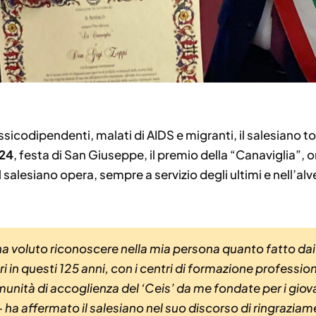
ossicodipendenti, malati di AIDS e migranti, il salesiano
024
, festa di San Giuseppe, il premio della “Canaviglia”, o
l salesiano opera, sempre a servizio degli ultimi e nell’al
ha voluto riconoscere nella mia persona quanto fatto dai
ri in questi 125 anni, con i centri di formazione professiona
unità di accoglienza del ‘Ceis’ da me fondate per i giova
 ha affermato il salesiano nel suo discorso di ringraziame