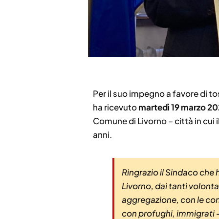
Per il suo impegno a favore di t
ha ricevuto
martedì 19 marzo 2
Comune di Livorno – città in cui i
anni.
Ringrazio il Sindaco che 
Livorno, dai tanti volonta
aggregazione, con le com
con profughi, immigrati –