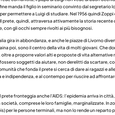
a fine manda il figlio in seminario convinto dal segretario 
per permettere a Luigi di studiare. Nel 1956 quindi Zoppi 
Il prete, quindi, attraversa attivamente la storia recente de
, con gli occhi sempre rivolti ai più bisognosi.
talia gira in abbondanza, e anche le piazze di Livorno div
ina poi, sono il centro della vita di molti giovani. Che do
tre a proporre valori alti e proposte di vita alternative ri
fossero soggetti da aiutare, non derelitti da scartare, c
omunità che fonda il prete si cerca di dare ai ragazzi e al
 indipendenza, e al contempo per riuscire ad affrontare 
 il prete fronteggia anche l’AIDS: l’epidemia arriva in cit
la società, comprese le loro famiglie, marginalizzate. In z
eis) per le persone terminali, ma non lo rende un reparto p