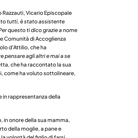
o Razzauti, Vicario Episcopale
o tutti, è stato assistente
Per questo ti dico grazie a nome
le Comunità di Accoglienza
lo d’Attilio, che ha
pensare agli altri e mai a se
tta, che ha raccontato la sua
i, come ha voluto sottolineare,
e in rappresentanza della
o, in onore della sua mamma,
orto della moglie, a pane e
 volontà del figlio di farsi