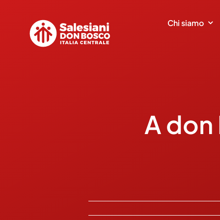
Salta
al
Chi siamo
contenuto
A don 