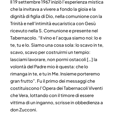
Il 19 settembre 1967 iniziò l’esperienza mistica
che la invitava a vivere a fondo la gioia e la
dignità di figlia di Dio, nella comunione con la
Trinità e nell’intimità eucaristica con Gesù
ricevuto nella S. Comunione e presente nel
Tabernacolo. “Il vino e l’acqua siamo noi: Io e
te, tu e Io. Siamo una cosa sola: Io scavo in te,
scavo, scavo per costruirmi un tempio:
lasciami lavorare, non pormi ostacoli […] la
volontà del Padre mio è questa: che Io
rimanga in te, e tu in Me. Insieme porteremo
gran frutto”. Fu il primo dei messaggi che
costituiscono l’Opera dei Tabernacoli Viventi
che Vera, lottando con il timore di essere
vittima di un inganno, scrisse in obbedienza a
don Zucconi.