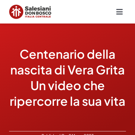
Salta
al
Togg
contenuto
Navig
Chi siamo
Centenario della
Missione
nascita di Vera Grita
Ambiti
Un video che
Ambienti educativi e servizi
ripercorre la sua vita
Blog
Contatti