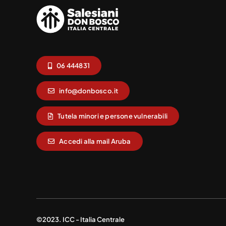
06 444831
info@donbosco.it
Tutela minori e persone vulnerabili
Accedi alla mail Aruba
©2023. ICC - Italia Centrale