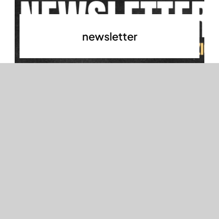
newsletter
Please look forward:
concorso per giovani