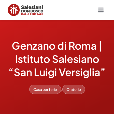
Salta
al
Togg
contenuto
Navig
Chi siamo
Genzano di Roma |
Missione
Istituto Salesiano
Ambiti
“San Luigi Versiglia”
Ambienti educativi e servizi
,
Casa per ferie
Oratorio
Blog
Contatti