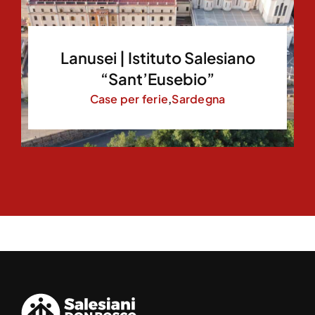
Lanusei | Istituto Salesiano
“Sant’Eusebio”
Case per ferie
,
Sardegna