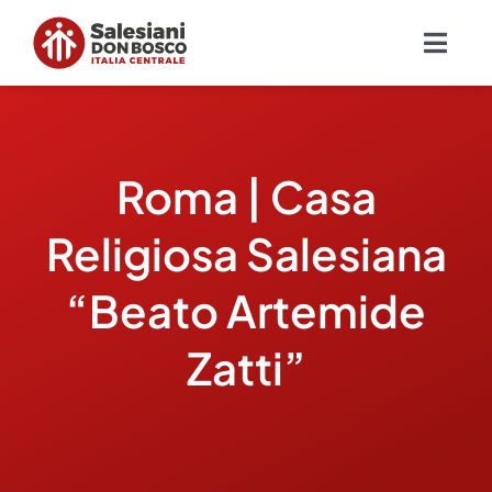
Salta
al
Togg
contenuto
Navig
Chi siamo
Roma | Casa
Missione
Religiosa Salesiana
Ambiti
“Beato Artemide
Ambienti educativi e servizi
Zatti”
Blog
Contatti