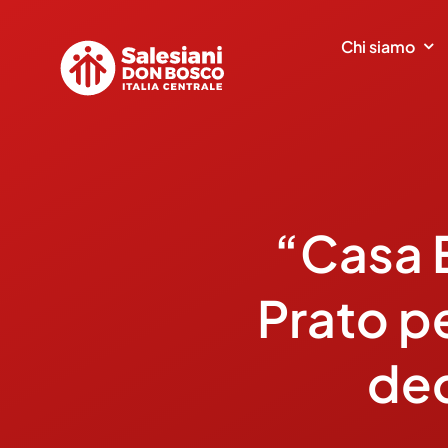
Salta
al
Chi siamo
contenuto
“Casa 
Prato p
ded