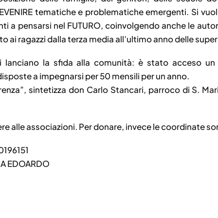
VENIRE tematiche e problematiche emergenti. Si vuole 
nti a pensarsi nel FUTURO, coinvolgendo anche le autorit
 ai ragazzi dalla terza media all’ultimo anno delle superi
ni lanciano la sfida alla comunità: è stato acceso un
disposte a impegnarsi per 50 mensili per un anno.
fferenza”, sintetizza don Carlo Stancari, parroco di S. Ma
gere alle associazioni. Per donare, invece le coordinate so
196151
SA EDOARDO