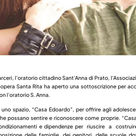
arceri, l’oratorio cittadino Sant’Anna di Prato, l’Associ
 l’opera Santa Rita ha aperto una sottoscrizione per acq
n l’oratorio S. Anna.
re uno spazio, “Casa Edoardo”, per offrire agli adoles
che possano sentire e riconoscere come proprie. “Casa
condizionamenti e dipendenze per riuscire a costrui
posizione delle famiglie, dei genitori, delle scuole 