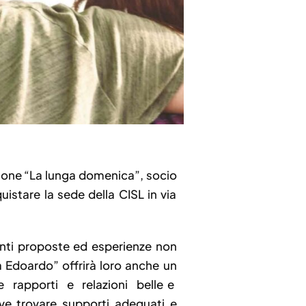
azione “La lunga domenica”, socio
uistare la sede della CISL in via
centi proposte ed esperienze non
 Edoardo” offrirà loro anche un
re rapporti e relazioni belle e
dove trovare supporti adeguati e