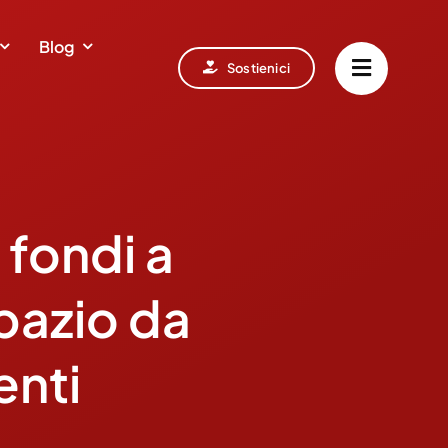
Blog
Sostienici
fondi a
pazio da
enti