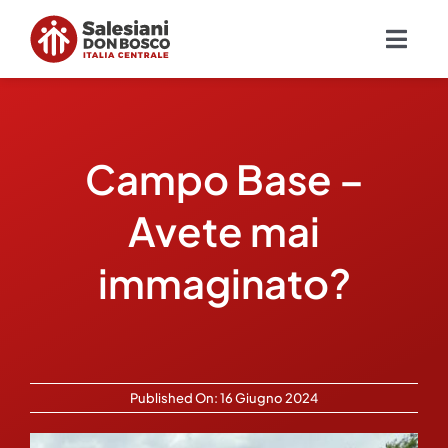
Salta
al
Togg
contenuto
Navig
Chi siamo
Campo Base –
Missione
Avete mai
Ambiti
immaginato?
Ambienti educativi e servizi
Blog
Published On: 16 Giugno 2024
Contatti