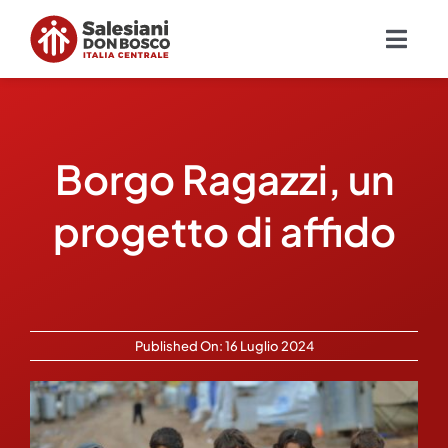
Salta
al
Togg
contenuto
Navig
Chi siamo
Borgo Ragazzi, un
Missione
progetto di affido
Ambiti
Ambienti educativi e servizi
Published On: 16 Luglio 2024
Blog
Contatti