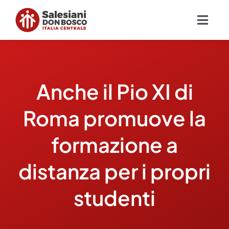
Salta
al
Togg
contenuto
Navig
Chi siamo
Anche il Pio XI di
Missione
Roma promuove la
Ambiti
formazione a
Ambienti educativi e servizi
distanza per i propri
Blog
studenti
Contatti