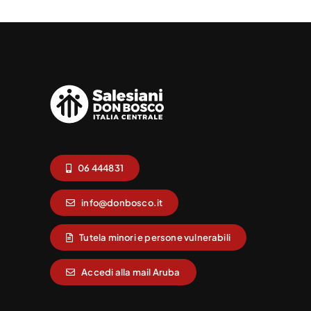
06 444831
info@donbosco.it
Tutela minori e persone vulnerabili
Accedi alla mail Aruba