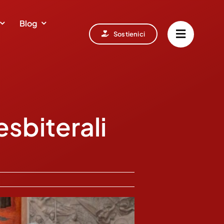
Blog
Sostienici
esbiterali