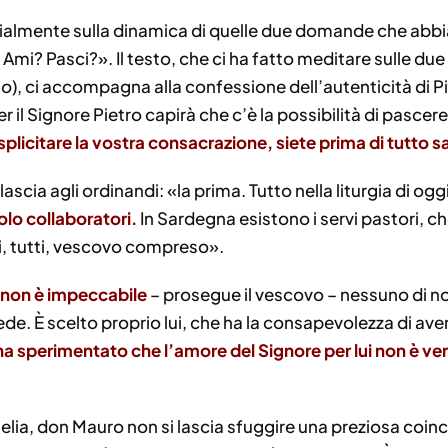
ialmente sulla dinamica di quelle due domande che abbi
i? Pasci?». Il testo, che ci ha fatto meditare sulle due
ao
), ci accompagna alla confessione dell’autenticità di Piet
r il Signore Pietro capirà che c’è la possibilità di pasce
plicitare la vostra consacrazione, siete prima di tutto sa
lascia agli ordinandi: «la prima. Tutto nella liturgia di og
olo collaboratori.
In Sardegna esistono i servi pastori, ch
i, tutti, vescovo compreso».
 non è impeccabile
– prosegue il vescovo – nessuno di noi
de. È scelto proprio lui, che ha la consapevolezza di aver 
ha sperimentato che l’amore del Signore per lui non è v
a, don Mauro non si lascia sfuggire una preziosa coinci