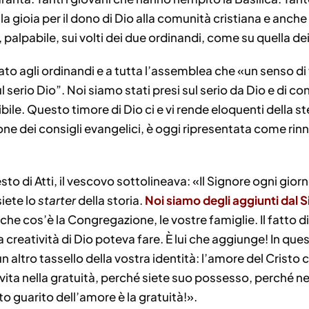
 gioia per il dono di Dio alla comunità cristiana e anche l
, palpabile, sui volti dei due ordinandi, come su quella de
o agli ordinandi e a tutta l’assemblea che «un senso di ti
sul serio Dio”. Noi siamo stati presi sul serio da Dio e d
bile. Questo timore di Dio ci e vi rende eloquenti della 
ione dei consigli evangelici, è oggi ripresentata come ri
o di Atti, il vescovo sottolineava: «Il Signore ogni gio
siete lo
starter
della storia.
Noi siamo degli aggiunti dal S
che cos’è la Congregazione, le vostre famiglie. Il fatto d
 creatività di Dio poteva fare. È lui che aggiunge! In ques
n altro tassello della vostra identità: l’amore del Cristo
 vita nella gratuità, perché siete suo possesso, perché ne
to guarito dell’amore è la gratuità!».