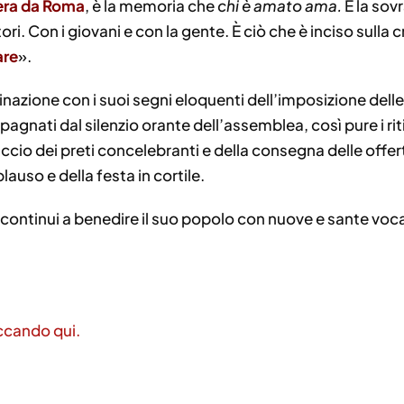
era da Roma
, è la memoria che
chi è amato ama.
È la sov
ori. Con i giovani e con la gente. È ciò che è inciso sulla 
are
».
dinazione con i suoi segni eloquenti dell’imposizione dell
nati dal silenzio orante dell’assemblea, così pure i riti 
accio dei preti concelebranti e della consegna delle offe
lauso e della festa in cortile.
continui a benedire il suo popolo con nuove e sante vocaz
ccando qui.