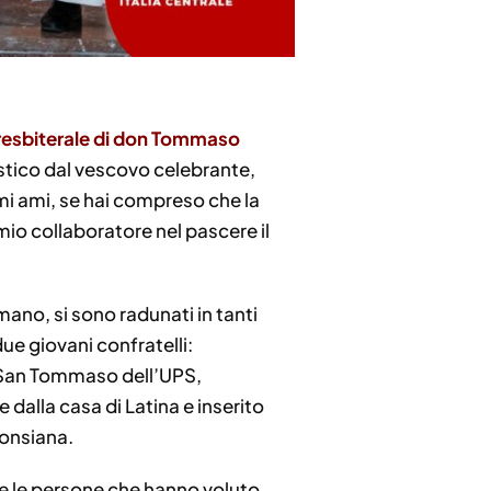
resbiterale di don Tommaso
istico dal vescovo celebrante,
mi ami, se hai compreso che la
mio collaboratore nel pascere il
no, si sono radunati in tanti
due giovani confratelli:
 San Tommaso dell’UPS,
 dalla casa di Latina e inserito
fonsiana.
nte le persone che hanno voluto