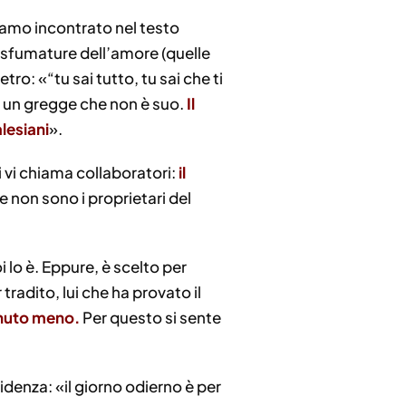
amo incontrato nel testo
 sfumature dell’amore (quelle
ro: «“tu sai tutto, tu sai che ti
re un gregge che non è suo.
Il
lesiani
».
gi vi chiama collaboratori:
il
e non sono i proprietari del
 lo è. Eppure, è scelto per
tradito, lui che ha provato il
enuto meno.
Per questo si sente
denza: «il giorno odierno è per