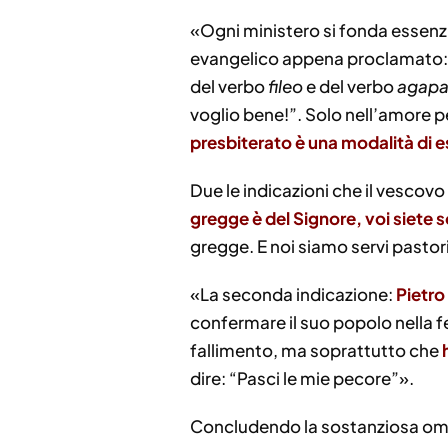
«Ogni ministero si fonda essenz
evangelico appena proclamato: Am
del verbo
fileo
e del verbo
agap
voglio bene!”. Solo nell’amore pe
presbiterato è una modalità di es
Due le indicazioni che il vescovo 
gregge è del Signore, voi siete s
gregge. E noi siamo servi pastor
«La seconda indicazione:
Pietro
confermare il suo popolo nella fe
fallimento, ma soprattutto che
dire: “Pasci le mie pecore”».
Concludendo la sostanziosa omeli