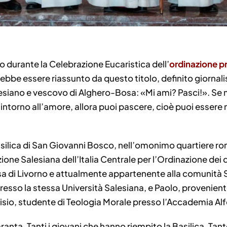
o durante la Celebrazione Eucaristica dell’
ordinazione p
ebbe essere riassunto da questo titolo, definito giornal
lesiano e vescovo di Alghero-Bosa: «Mi ami? Pasci!». Se 
 intorno all’amore, allora puoi pascere, cioè puoi essere 
ilica di San Giovanni Bosco, nell’omonimo quartiere roma
zione Salesiana dell’Italia Centrale per l’Ordinazione dei 
a di Livorno e attualmente appartenente alla comunità
resso la stessa Università Salesiana, e Paolo, proveniente
isio, studente di Teologia Morale presso l’Accademia Al
uaranta. Tanti i giovani che hanno riempito la Basilica. Ta