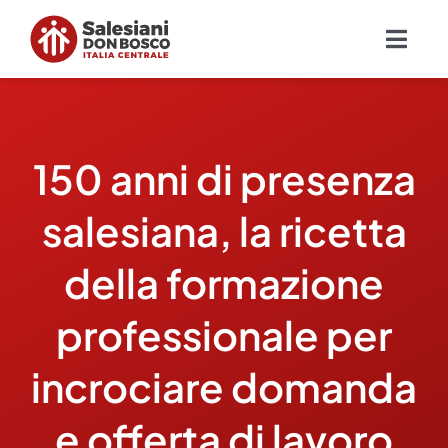
Salta
al
Togg
contenuto
Navig
Chi siamo
150 anni di presenza
Missione
salesiana, la ricetta
Ambiti
della formazione
Ambienti educativi e servizi
professionale per
Blog
incrociare domanda
e offerta di lavoro
Contatti