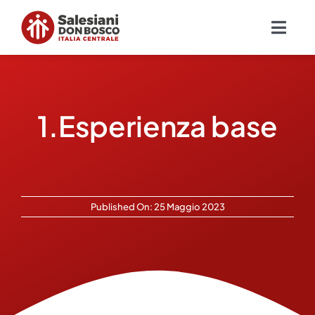
Salta
al
Togg
contenuto
Navig
Chi siamo
1.Esperienza base
Missione
Ambiti
Ambienti educativi e servizi
Published On: 25 Maggio 2023
Blog
Contatti